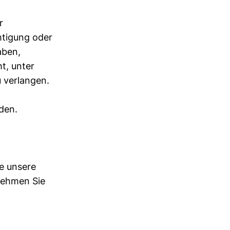
r
htigung oder
aben,
t, unter
 verlangen.
den.
e unsere
tnehmen Sie