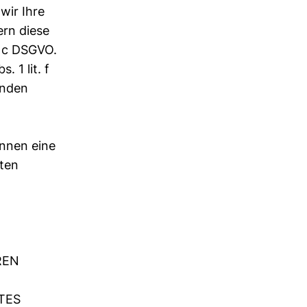
wir Ihre
ern diese
t. c DSGVO.
 1 lit. f
enden
önnen eine
gten
REN
TES