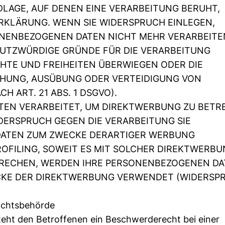
DLAGE, AUF DENEN EINE VERARBEITUNG BERUHT,
RKLÄRUNG. WENN SIE WIDERSPRUCH EINLEGEN,
NENBEZOGENEN DATEN NICHT MEHR VERARBEITEN
HUTZWÜRDIGE GRÜNDE FÜR DIE VERARBEITUNG
CHTE UND FREIHEITEN ÜBERWIEGEN ODER DIE
HUNG, AUSÜBUNG ODER VERTEIDIGUNG VON
 ART. 21 ABS. 1 DSGVO).
EN VERARBEITET, UM DIREKTWERBUNG ZU BETRE
IDERSPRUCH GEGEN DIE VERARBEITUNG SIE
ATEN ZUM ZWECKE DERARTIGER WERBUNG
PROFILING, SOWEIT ES MIT SOLCHER DIREKTWERBU
PRECHEN, WERDEN IHRE PERSONENBEZOGENEN D
CKE DER DIREKTWERBUNG VERWENDET (WIDERSP
ichtsbehörde
eht den Betroffenen ein Beschwerderecht bei einer