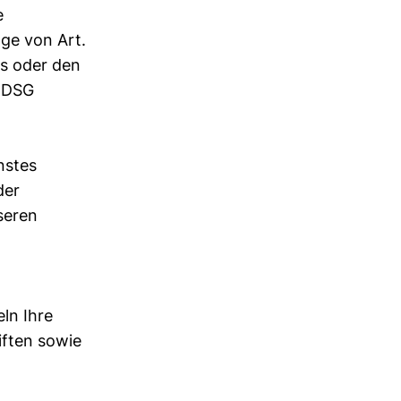
e
age von Art.
es oder den
TTDSG
nstes
der
seren
ln Ihre
ften sowie