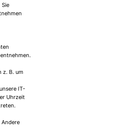
 Sie
entnehmen
aten
g entnehmen.
h z. B. um
unsere IT-
er Uhrzeit
treten.
. Andere