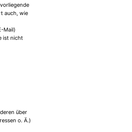
 vorliegende
rt auch, wie
E-Mail)
 ist nicht
anderen über
essen o. Ä.)