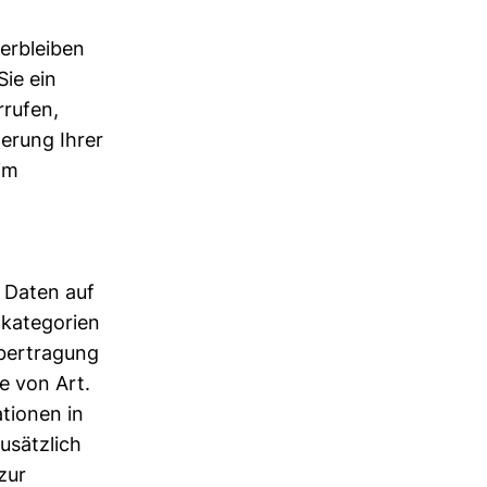
erbleiben
ie ein
rrufen,
herung Ihrer
im
n Daten auf
nkategorien
Übertragung
e von Art.
ationen in
zusätzlich
zur